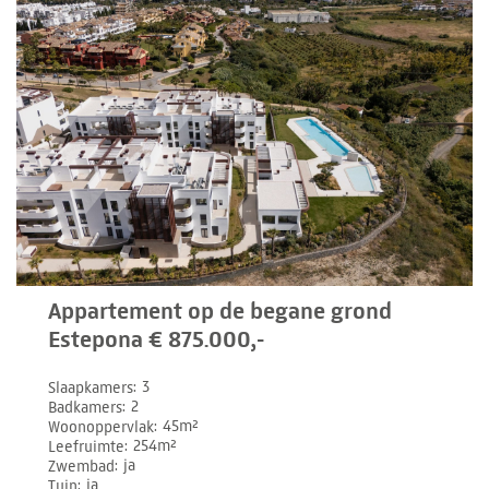
Appartement op de begane grond
Estepona € 875.000,-
Slaapkamers
3
Badkamers
2
Woonoppervlak
45m²
Leefruimte
254m²
Zwembad
ja
Tuin
ja