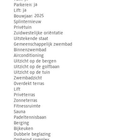
Parkeren
ja
Lift
ja
Bouwjaar
2025
Splinternieuw
Privétuin
Zuidwestelijke oriëntatie
Uitstekende staat
Gemeenschappelijk zwembad
Binnenzwembad
Airconditioning
Uitzicht op de bergen
Uitzicht op de golfbaan
Uitzicht op de tuin
Zwembadzicht
Overdekt terras
Lift
Privéterras
Zonneterras
Fitnessruimte
Sauna
Padeltennisbaan
Berging
Bijkeuken
Dubbele beglazing
Omheind complex