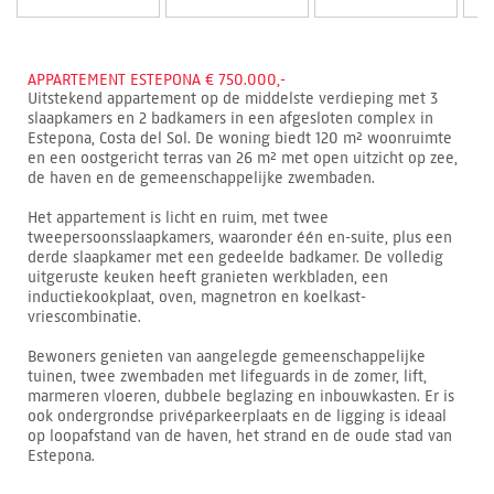
APPARTEMENT ESTEPONA € 750.000,-
Uitstekend appartement op de middelste verdieping met 3
slaapkamers en 2 badkamers in een afgesloten complex in
Estepona, Costa del Sol. De woning biedt 120 m² woonruimte
en een oostgericht terras van 26 m² met open uitzicht op zee,
de haven en de gemeenschappelijke zwembaden.
Het appartement is licht en ruim, met twee
tweepersoonsslaapkamers, waaronder één en-suite, plus een
derde slaapkamer met een gedeelde badkamer. De volledig
uitgeruste keuken heeft granieten werkbladen, een
inductiekookplaat, oven, magnetron en koelkast-
vriescombinatie.
Bewoners genieten van aangelegde gemeenschappelijke
tuinen, twee zwembaden met lifeguards in de zomer, lift,
marmeren vloeren, dubbele beglazing en inbouwkasten. Er is
ook ondergrondse privéparkeerplaats en de ligging is ideaal
op loopafstand van de haven, het strand en de oude stad van
Estepona.