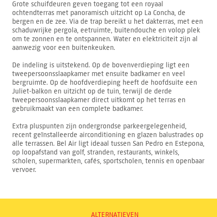
Grote schuifdeuren geven toegang tot een royaal
ochtendterras met panoramisch uitzicht op La Concha, de
bergen en de zee. Via de trap bereikt u het dakterras, met een
schaduwrijke pergola, eetruimte, buitendouche en volop plek
om te zonnen en te ontspannen. Water en elektriciteit zijn al
aanwezig voor een buitenkeuken.
De indeling is uitstekend. Op de bovenverdieping ligt een
tweepersoonsslaapkamer met ensuite badkamer en veel
bergruimte. Op de hoofdverdieping heeft de hoofdsuite een
Juliet-balkon en uitzicht op de tuin, terwijl de derde
tweepersoonsslaapkamer direct uitkomt op het terras en
gebruikmaakt van een complete badkamer.
Extra pluspunten zijn ondergrondse parkeergelegenheid,
recent geïnstalleerde airconditioning en glazen balustrades op
alle terrassen. Bel Air ligt ideaal tussen San Pedro en Estepona,
op loopafstand van golf, stranden, restaurants, winkels,
scholen, supermarkten, cafés, sportscholen, tennis en openbaar
vervoer.
ALTERNATIEVEN