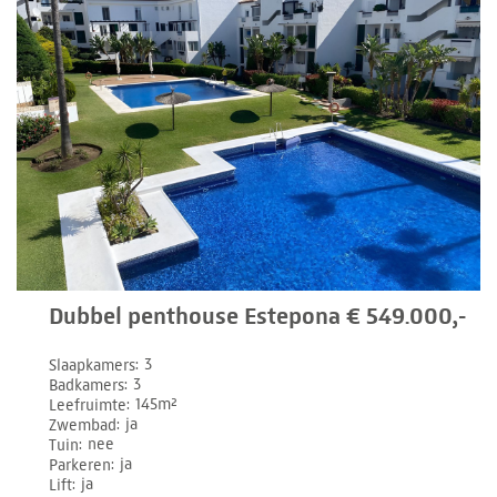
Dubbel penthouse Estepona € 549.000,-
Slaapkamers
3
Badkamers
3
Leefruimte
145m²
Zwembad
ja
Tuin
nee
Parkeren
ja
Lift
ja