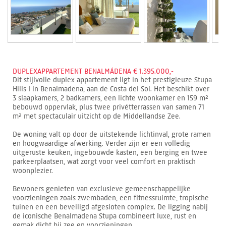
DUPLEXAPPARTEMENT BENALMÁDENA € 1.395.000,-
Dit stijlvolle duplex appartement ligt in het prestigieuze Stupa
Hills I in Benalmadena, aan de Costa del Sol. Het beschikt over
3 slaapkamers, 2 badkamers, een lichte woonkamer en 159 m²
bebouwd oppervlak, plus twee privétterrassen van samen 71
m² met spectaculair uitzicht op de Middellandse Zee.
De woning valt op door de uitstekende lichtinval, grote ramen
en hoogwaardige afwerking. Verder zijn er een volledig
uitgeruste keuken, ingebouwde kasten, een berging en twee
parkeerplaatsen, wat zorgt voor veel comfort en praktisch
woonplezier.
Bewoners genieten van exclusieve gemeenschappelijke
voorzieningen zoals zwembaden, een fitnessruimte, tropische
tuinen en een beveiligd afgesloten complex. De ligging nabij
de iconische Benalmadena Stupa combineert luxe, rust en
gemak dicht bij zee en voorzieningen.