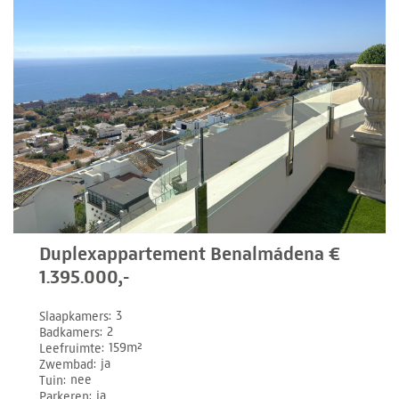
Duplexappartement Benalmádena €
1.395.000,-
Slaapkamers
3
Badkamers
2
Leefruimte
159m²
Zwembad
ja
Tuin
nee
Parkeren
ja