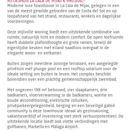
RIJTJESHUIS LA CALA DE MIJAS € 990.000,-
Moderne luxe townhouse in La Cala de Mijas, gelegen in een
van de meest gewilde gebieden van de Costa del Sol en op
loopafstand van het strand, restaurants, winkels en dagelijkse
voorzieningen.
Deze stijlvolle woning biedt een uitstekende combinatie van
ruimte, natuurlijk licht en modern comfort. De open leefruimte
heeft dubbele plafondhoogte en grote ramen, terwijl de
eigentijdse keuken met eiland naadloos overgaat in de
elegante woon- en eetkamer.
Buiten zorgen meerdere zonnige terrassen, een aangelegde
privétuin met plunge pool en een rooftop solarium voor de
ideale setting om buiten te leven. Het complex beschikt
bovendien over een prachtig gemeenschappelijk zwembad.
Met ongeveer 198 m² bebouwd, vier slaapkamers, drie
badkamers, vloerverwarming in de badkamers, warme en
koude airconditioning, elektrische rolluiken,
privéparkeergelegenheid, berging en een beveiligd gated
community is deze townhouse ideaal als gezinswoning,
vakantieverblijf of investering met sterk verhuurpotentieel. De
uitstekende locatie biedt ook vlotte verbindingen met
golfbanen, Marbella en Málaga Airport.