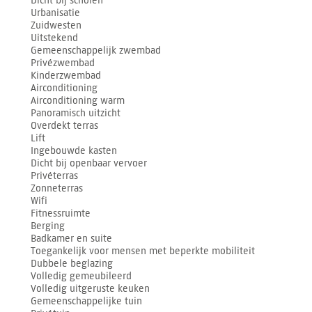
Dicht bij scholen
Urbanisatie
Zuidwesten
Uitstekend
Gemeenschappelijk zwembad
Privézwembad
Kinderzwembad
Airconditioning
Airconditioning warm
Panoramisch uitzicht
Overdekt terras
Lift
Ingebouwde kasten
Dicht bij openbaar vervoer
Privéterras
Zonneterras
Wifi
Fitnessruimte
Berging
Badkamer en suite
Toegankelijk voor mensen met beperkte mobiliteit
Dubbele beglazing
Volledig gemeubileerd
Volledig uitgeruste keuken
Gemeenschappelijke tuin