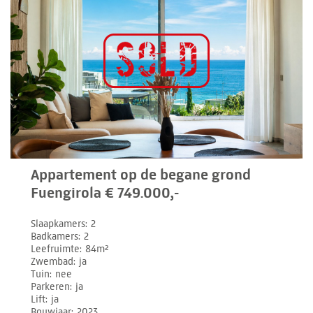
Appartement op de begane grond
Fuengirola € 749.000,-
Slaapkamers
2
Badkamers
2
Leefruimte
84m²
Zwembad
ja
Tuin
nee
Parkeren
ja
Lift
ja
Bouwjaar
2023