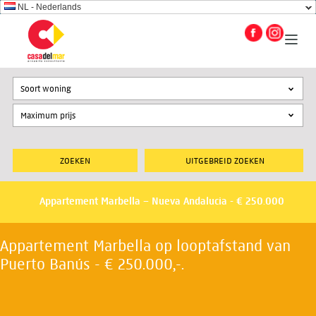
NL - Nederlands
Soort woning
UITGEBREID ZOEKEN
Appartement Marbella – Nueva Andalucia - € 250.000
Appartement Marbella op looptafstand van
Puerto Banús - € 250.000,-.