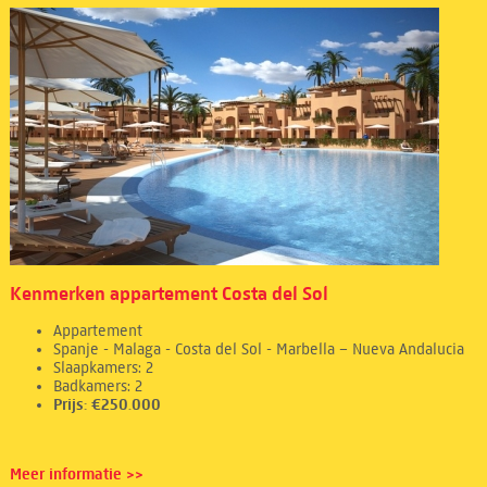
Kenmerken appartement Costa del Sol
Appartement
Spanje - Malaga - Costa del Sol - Marbella – Nueva Andalucia
Slaapkamers: 2
Badkamers: 2
Prijs: €250.000
Meer informatie >>