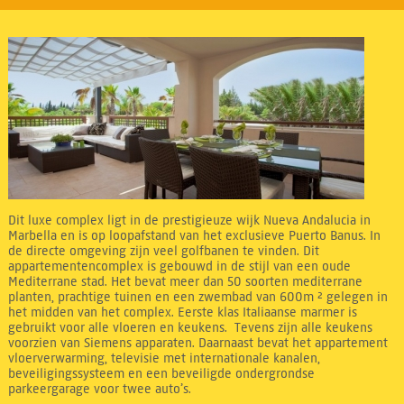
Dit luxe complex ligt in de prestigieuze wijk Nueva Andalucia in
Marbella en is op loopafstand van het exclusieve Puerto Banus. In
de directe omgeving zijn veel golfbanen te vinden. Dit
appartementencomplex is gebouwd in de stijl van een oude
Mediterrane stad. Het bevat meer dan 50 soorten mediterrane
planten, prachtige tuinen en een zwembad van 600m ² gelegen in
het midden van het complex. Eerste klas Italiaanse marmer is
gebruikt voor alle vloeren en keukens. Tevens zijn alle keukens
voorzien van Siemens apparaten. Daarnaast bevat het appartement
vloerverwarming, televisie met internationale kanalen,
beveiligingssysteem en een beveiligde ondergrondse
parkeergarage voor twee auto’s.