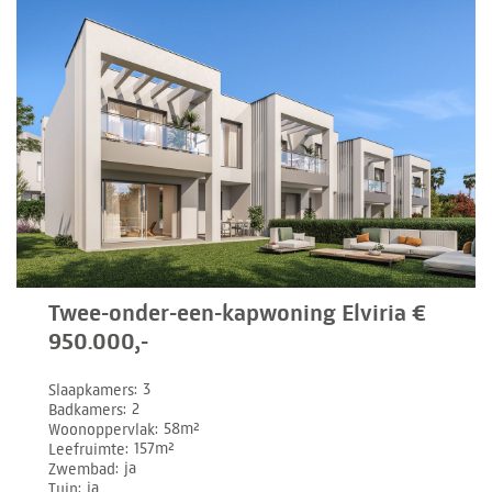
Twee-onder-een-kapwoning Elviria €
950.000,-
Slaapkamers
3
Badkamers
2
Woonoppervlak
58m²
Leefruimte
157m²
Zwembad
ja
Tuin
ja