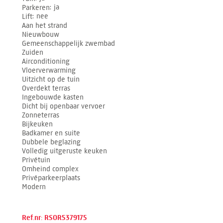
Parkeren
ja
Lift
nee
Aan het strand
Nieuwbouw
Gemeenschappelijk zwembad
Zuiden
Airconditioning
Vloerverwarming
Uitzicht op de tuin
Overdekt terras
Ingebouwde kasten
Dicht bij openbaar vervoer
Zonneterras
Bijkeuken
Badkamer en suite
Dubbele beglazing
Volledig uitgeruste keuken
Privétuin
Omheind complex
Privéparkeerplaats
Modern
Ref.nr: RSOR5379175