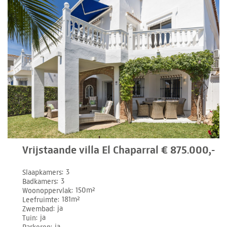
Vrijstaande villa El Chaparral € 875.000,-
Slaapkamers
3
Badkamers
3
Woonoppervlak
150m²
Leefruimte
181m²
Zwembad
ja
Tuin
ja
Parkeren
ja