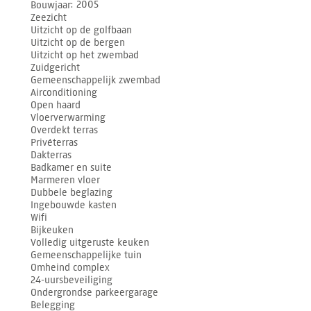
Bouwjaar
2005
Zeezicht
Uitzicht op de golfbaan
Uitzicht op de bergen
Uitzicht op het zwembad
Zuidgericht
Gemeenschappelijk zwembad
Airconditioning
Open haard
Vloerverwarming
Overdekt terras
Privéterras
Dakterras
Badkamer en suite
Marmeren vloer
Dubbele beglazing
Ingebouwde kasten
Wifi
Bijkeuken
Volledig uitgeruste keuken
Gemeenschappelijke tuin
Omheind complex
24-uursbeveiliging
Ondergrondse parkeergarage
Belegging