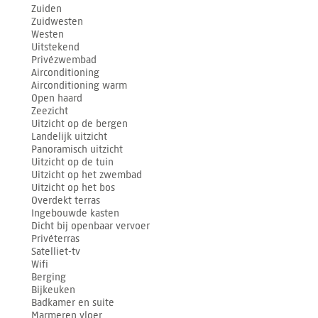
Zuiden
Zuidwesten
Westen
Uitstekend
Privézwembad
Airconditioning
Airconditioning warm
Open haard
Zeezicht
Uitzicht op de bergen
Landelijk uitzicht
Panoramisch uitzicht
Uitzicht op de tuin
Uitzicht op het zwembad
Uitzicht op het bos
Overdekt terras
Ingebouwde kasten
Dicht bij openbaar vervoer
Privéterras
Satelliet-tv
Wifi
Berging
Bijkeuken
Badkamer en suite
Marmeren vloer