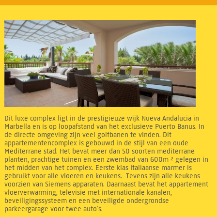
Dit luxe complex ligt in de prestigieuze wijk Nueva Andalucia in
Marbella en is op loopafstand van het exclusieve Puerto Banus. In
de directe omgeving zijn veel golfbanen te vinden. Dit
appartementencomplex is gebouwd in de stijl van een oude
Mediterrane stad. Het bevat meer dan 50 soorten mediterrane
planten, prachtige tuinen en een zwembad van 600m ² gelegen in
het midden van het complex. Eerste klas Italiaanse marmer is
gebruikt voor alle vloeren en keukens. Tevens zijn alle keukens
voorzien van Siemens apparaten. Daarnaast bevat het appartement
vloerverwarming, televisie met internationale kanalen,
beveiligingssysteem en een beveiligde ondergrondse
parkeergarage voor twee auto’s.