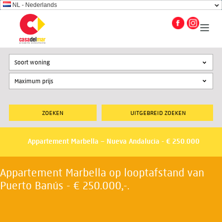
NL - Nederlands
Soort woning
UITGEBREID ZOEKEN
Appartement Marbella – Nueva Andalucia - € 250.000
Appartement Marbella op looptafstand van
Puerto Banús - € 250.000,-.