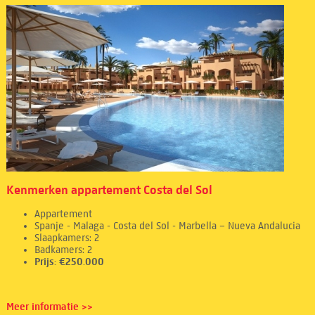
Kenmerken appartement Costa del Sol
Appartement
Spanje - Malaga - Costa del Sol - Marbella – Nueva Andalucia
Slaapkamers: 2
Badkamers: 2
Prijs: €250.000
Meer informatie >>