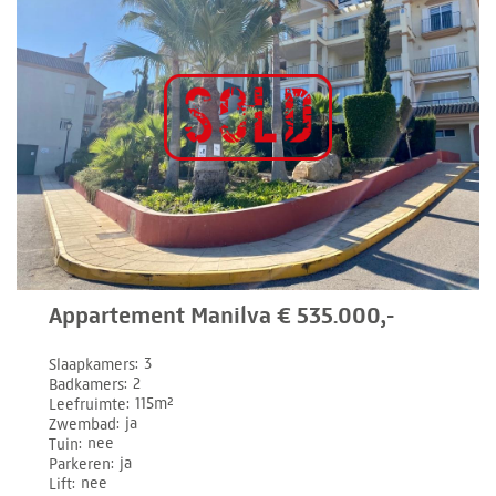
Appartement Manilva € 535.000,-
Slaapkamers
3
Badkamers
2
Leefruimte
115m²
Zwembad
ja
Tuin
nee
Parkeren
ja
Lift
nee