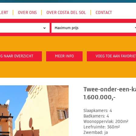
LERT
OVER ONS
OVER COSTA DEL SOL
CONTACT
G NAAR OVERZICHT
MEER INFO
VOEG TOE AAN FAVORIE
Twee-onder-een-k
1.600.000,-
Slaapkamers
4
Badkamers
4
Woonoppervlak
200m²
Leefruimte
360m²
Zwembad
ja