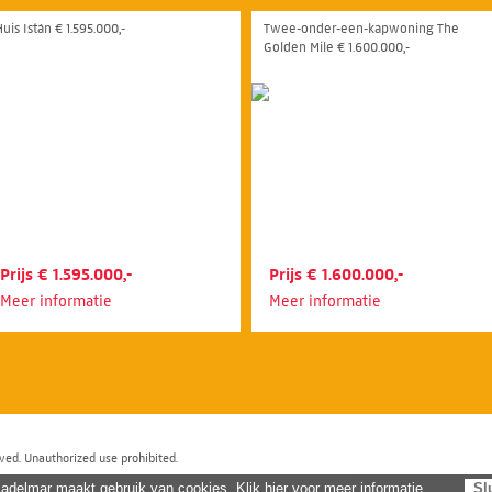
uis Istán € 1.595.000,-
Twee-onder-een-kapwoning The
Golden Mile € 1.600.000,-
Prijs € 1.595.000,-
Prijs € 1.600.000,-
Meer informatie
Meer informatie
ved. Unauthorized use prohibited.
adelmar maakt gebruik van cookies. Klik hier voor meer informatie.
Sl