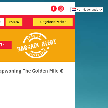
NL - Nederlands
Uitgebreid zoeken
TEN
apwoning The Golden Mile €