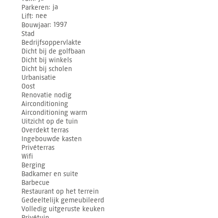
Parkeren
ja
Lift
nee
Bouwjaar
1997
Stad
Bedrijfsoppervlakte
Dicht bij de golfbaan
Dicht bij winkels
Dicht bij scholen
Urbanisatie
Oost
Renovatie nodig
Airconditioning
Airconditioning warm
Uitzicht op de tuin
Overdekt terras
Ingebouwde kasten
Privéterras
Wifi
Berging
Badkamer en suite
Barbecue
Restaurant op het terrein
Gedeeltelijk gemeubileerd
Volledig uitgeruste keuken
Privétuin