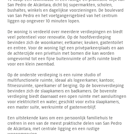
San Pedro de Alcántara, dicht bij supermarkten, scholen,
bushaltes, winkels en dagelijkse voorzieningen. De boulevard
van San Pedro en het voetgangersgebied van het centrum
liggen op ongeveer 10 minuten lopen.
De woning is verdeeld over meerdere verdiepingen en biedt
veel potentieel voor renovatie. Op de hoofdverdieping
bevinden zich de woonkamer, eetkamer, keuken, gastentoilet
en entree. Voor de woning ligt een privéparkeerplaats en aan
de achterzijde een privétuin met bomen die kan worden
omgevormd tot een fijne buitenruimte of zelfs ruimte biedt
voor een klein zwembad.
Op de onderste verdieping is een ruime studio of
multifunctionele ruimte, ideaal als logeerkamer, kantoor,
fitnessruimte, speelkamer of berging. Op de bovenverdieping
bevinden zich de slaapkamers en badkamers. De bovenste
verdieping biedt daarnaast een open ruimte met aansluitingen
voor elektriciteit en water, geschikt voor extra slaapkamers,
een master suite, werkruimte of gastenverblijf.
Een uitstekende kans om een persoonlijk familiehuis te
creëren in een van de meest praktische delen van San Pedro
de Alcántara, met centrale ligging en een rustige