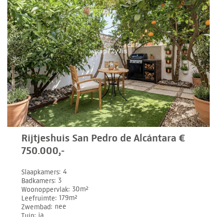
Rijtjeshuis San Pedro de Alcántara €
750.000,-
Slaapkamers
4
Badkamers
3
Woonoppervlak
30m²
Leefruimte
179m²
Zwembad
nee
Tuin
ja