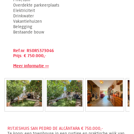
Overdekte parkeerplaats
Elektriciteit
Drinkwater
Vakantiehuizen
Belegging
Bestaande bouw
Ref.nr: RSOR5373046
Prijs: € 750.000,-
Meer informatie ›››
RIJTJESHUIS SAN PEDRO DE ALCÁNTARA € 750.000,-
Te koop: een townhouse in een rustige en praktische wijk van