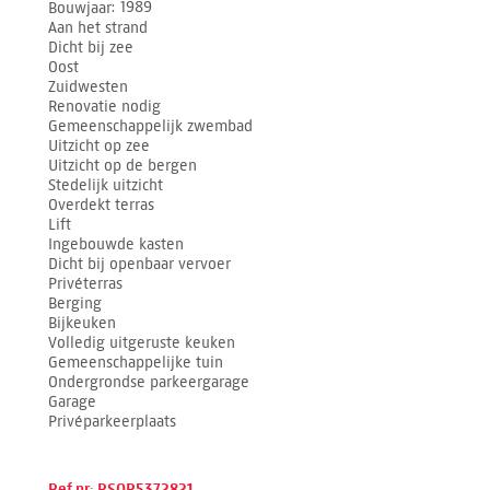
Bouwjaar
1989
Aan het strand
Dicht bij zee
Oost
Zuidwesten
Renovatie nodig
Gemeenschappelijk zwembad
Uitzicht op zee
Uitzicht op de bergen
Stedelijk uitzicht
Overdekt terras
Lift
Ingebouwde kasten
Dicht bij openbaar vervoer
Privéterras
Berging
Bijkeuken
Volledig uitgeruste keuken
Gemeenschappelijke tuin
Ondergrondse parkeergarage
Garage
Privéparkeerplaats
Ref.nr: RSOR5372821