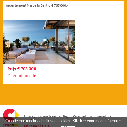
Appartement Marbella Centro € 765.000,-
Prijs € 765.000,-
Meer informatie
Copyright © Casadelmar. All Rights Reserved. Unauthorized use
prohibited.
Casadelmar maakt gebruik van cookies. Klik hier voor meer informatie.
Disclaimer
|
Links