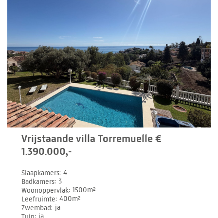
Vrijstaande villa Torremuelle €
1.390.000,-
Slaapkamers
4
Badkamers
3
Woonoppervlak
1500m²
Leefruimte
400m²
Zwembad
ja
Tuin
ja