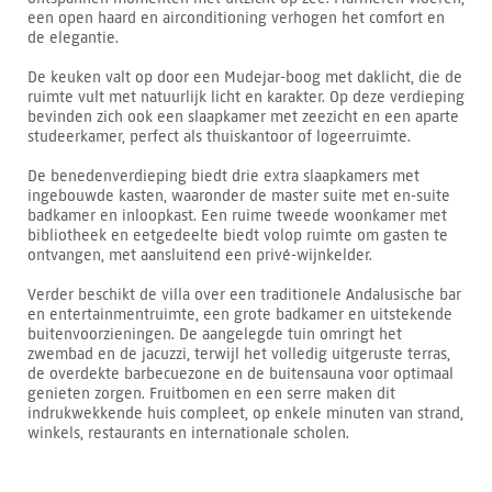
een open haard en airconditioning verhogen het comfort en
de elegantie.
De keuken valt op door een Mudejar-boog met daklicht, die de
ruimte vult met natuurlijk licht en karakter. Op deze verdieping
bevinden zich ook een slaapkamer met zeezicht en een aparte
studeerkamer, perfect als thuiskantoor of logeerruimte.
De benedenverdieping biedt drie extra slaapkamers met
ingebouwde kasten, waaronder de master suite met en-suite
badkamer en inloopkast. Een ruime tweede woonkamer met
bibliotheek en eetgedeelte biedt volop ruimte om gasten te
ontvangen, met aansluitend een privé-wijnkelder.
Verder beschikt de villa over een traditionele Andalusische bar
en entertainmentruimte, een grote badkamer en uitstekende
buitenvoorzieningen. De aangelegde tuin omringt het
zwembad en de jacuzzi, terwijl het volledig uitgeruste terras,
de overdekte barbecuezone en de buitensauna voor optimaal
genieten zorgen. Fruitbomen en een serre maken dit
indrukwekkende huis compleet, op enkele minuten van strand,
winkels, restaurants en internationale scholen.