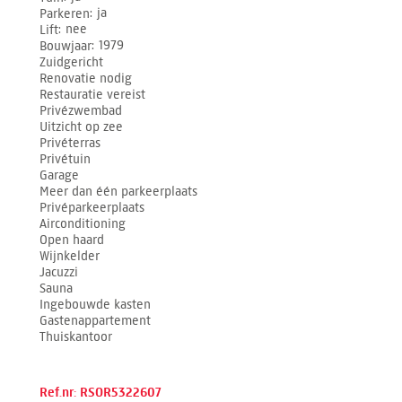
Parkeren
ja
Lift
nee
Bouwjaar
1979
Zuidgericht
Renovatie nodig
Restauratie vereist
Privézwembad
Uitzicht op zee
Privéterras
Privétuin
Garage
Meer dan één parkeerplaats
Privéparkeerplaats
Airconditioning
Open haard
Wijnkelder
Jacuzzi
Sauna
Ingebouwde kasten
Gastenappartement
Thuiskantoor
Ref.nr: RSOR5322607