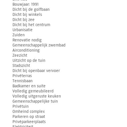
Bouwjaar
1991
Dicht bij de golfbaan
Dicht bij winkels
Dicht bij zee
Dicht bij het centrum
Urbanisatie
Zuiden
Renovatie nodig
Gemeenschappelijk zwembad
Airconditioning
Zeezicht
Uitzicht op de tuin
Stadszicht
Dicht bij openbaar vervoer
Privéterras
Tennisbaan
Badkamer en suite
Volledig gemeubileerd
Volledig uitgeruste keuken
Gemeenschappelijke tuin
Privétuin
Omheind complex
Parkeren op straat
Privéparkeerplaats
Elektriciteit