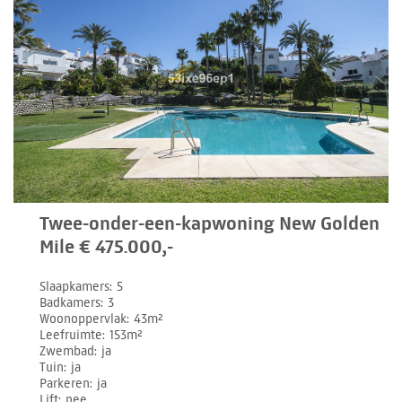
Twee-onder-een-kapwoning New Golden
Mile € 475.000,-
Slaapkamers
5
Badkamers
3
Woonoppervlak
43m²
Leefruimte
153m²
Zwembad
ja
Tuin
ja
Parkeren
ja
Lift
nee