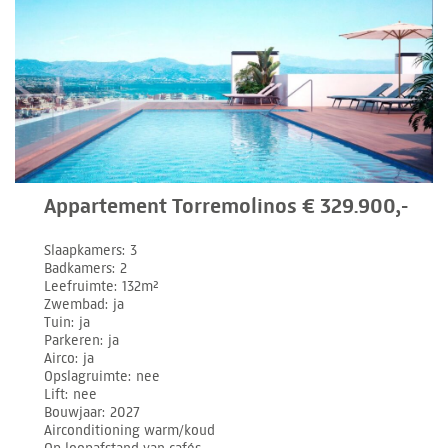
Appartement Torremolinos € 329.900,-
Slaapkamers
3
Badkamers
2
Leefruimte
132m²
Zwembad
ja
Tuin
ja
Parkeren
ja
Airco
ja
Opslagruimte
nee
Lift
nee
Bouwjaar
2027
Airconditioning warm/koud