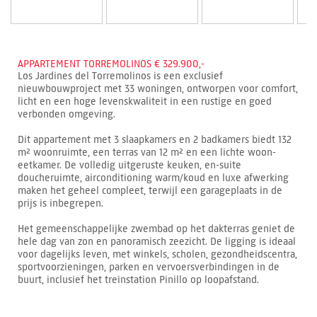
APPARTEMENT TORREMOLINOS € 329.900,-
Los Jardines del Torremolinos is een exclusief
nieuwbouwproject met 33 woningen, ontworpen voor comfort,
licht en een hoge levenskwaliteit in een rustige en goed
verbonden omgeving.
Dit appartement met 3 slaapkamers en 2 badkamers biedt 132
m² woonruimte, een terras van 12 m² en een lichte woon-
eetkamer. De volledig uitgeruste keuken, en-suite
doucheruimte, airconditioning warm/koud en luxe afwerking
maken het geheel compleet, terwijl een garageplaats in de
prijs is inbegrepen.
Het gemeenschappelijke zwembad op het dakterras geniet de
hele dag van zon en panoramisch zeezicht. De ligging is ideaal
voor dagelijks leven, met winkels, scholen, gezondheidscentra,
sportvoorzieningen, parken en vervoersverbindingen in de
buurt, inclusief het treinstation Pinillo op loopafstand.