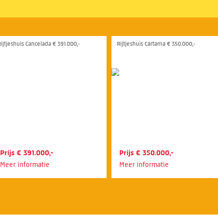
Rijtjeshuis Cancelada € 391.000,-
Rijtjeshuis Cártama € 350.000,-
Prijs € 391.000,-
Prijs € 350.000,-
Meer informatie
Meer informatie