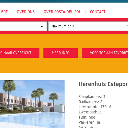
LERT
OVER ONS
OVER COSTA DEL SOL
CONTACT
G NAAR OVERZICHT
MEER INFO
VOEG TOE AAN FAVORIE
Herenhuis Estepon
Slaapkamers
3
Badkamers
2
Leefruimte
175m²
Zwembad
ja
Tuin
nee
Parkeren
ja
Airco
ja