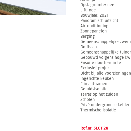
Opslagruimte
nee
Lift
nee
Bouwjaar
2021
Panoramisch uitzicht
Airconditioning
Zonnepanelen
Berging
Gemeenschappelijke zwe
Golfbaan
Gemeenschappelijke tuine
Gebouwd volgens hoge kwa
Ensuite doucheruimte
Exclusief project
Dicht bij alle voorzieningen
Ingerichte keuken
Climalit-ramen
Geluidsisolatie
Terras op het zuiden
Scholen
Privé ondergrondse kelder
Thermische isolatie
Ref.nr: SLG1128