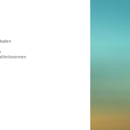
mbaden
n
liteitsnormen