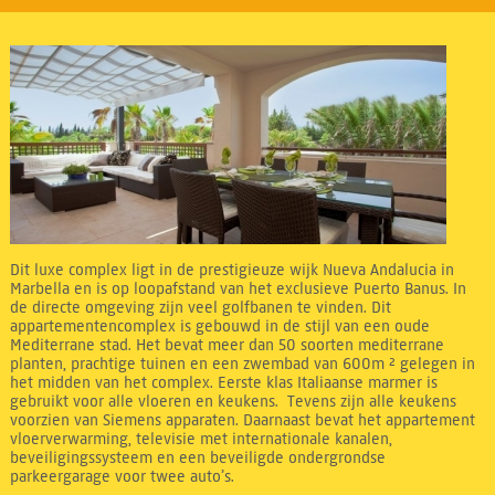
Dit luxe complex ligt in de prestigieuze wijk Nueva Andalucia in
Marbella en is op loopafstand van het exclusieve Puerto Banus. In
de directe omgeving zijn veel golfbanen te vinden. Dit
appartementencomplex is gebouwd in de stijl van een oude
Mediterrane stad. Het bevat meer dan 50 soorten mediterrane
planten, prachtige tuinen en een zwembad van 600m ² gelegen in
het midden van het complex. Eerste klas Italiaanse marmer is
gebruikt voor alle vloeren en keukens. Tevens zijn alle keukens
voorzien van Siemens apparaten. Daarnaast bevat het appartement
vloerverwarming, televisie met internationale kanalen,
beveiligingssysteem en een beveiligde ondergrondse
parkeergarage voor twee auto’s.