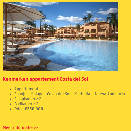
Kenmerken appartement Costa del Sol
Appartement
Spanje - Malaga - Costa del Sol - Marbella – Nueva Andalucia
Slaapkamers: 2
Badkamers: 2
Prijs: €250.000
Meer informatie >>