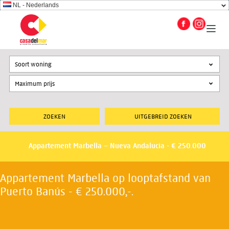
NL - Nederlands
Soort woning
UITGEBREID ZOEKEN
Appartement Marbella – Nueva Andalucia - € 250.000
Appartement Marbella op looptafstand van
Puerto Banús - € 250.000,-.