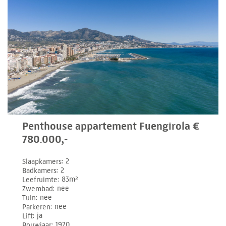
Penthouse appartement Fuengirola €
780.000,-
Slaapkamers
2
Badkamers
2
Leefruimte
83m²
Zwembad
nee
Tuin
nee
Parkeren
nee
Lift
ja
Bouwjaar
1970