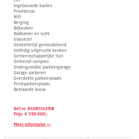
Lift
Ingebouwde kasten
Privéterras
Wifi
Berging
Bijkeuken
Badkamer en suite
Glasvezel
Gedeeltelijk gemeubileerd
Volledig uitgeruste keuken
Gemeenschappelijke tuin
Omheind complex
Ondergrondse parkeergarage
Garage parkeren
Overdekte parkeerplaats
Privéparkeerplaats
Bestaande bouw
Ref.nr: RSOR5143918
Prijs: € 590.000,-
Meer informatie ›››