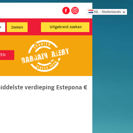
NL - Nederlands
Uitgebreid zoeken
TEN
ddelste verdieping Estepona €