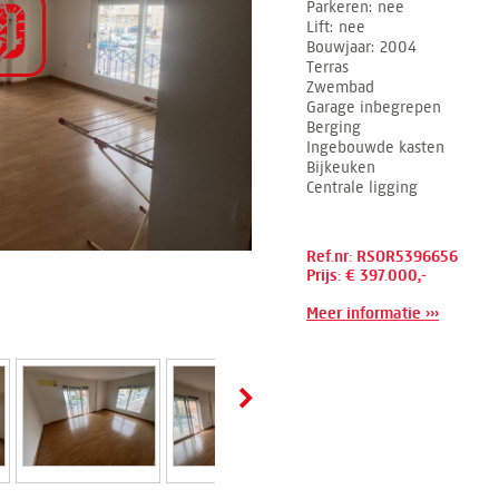
Parkeren
nee
Lift
nee
Bouwjaar
2004
Terras
Zwembad
Garage inbegrepen
Berging
Ingebouwde kasten
Bijkeuken
Centrale ligging
Ref.nr: RSOR5396656
Prijs: € 397.000,-
Meer informatie ›››