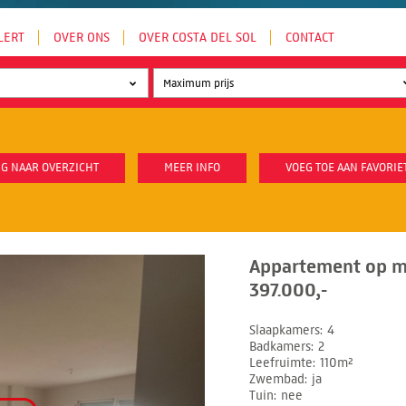
LERT
OVER ONS
OVER COSTA DEL SOL
CONTACT
G NAAR OVERZICHT
MEER INFO
VOEG TOE AAN FAVORIE
Appartement op mi
397.000,-
Slaapkamers
4
Badkamers
2
Leefruimte
110m²
Zwembad
ja
Tuin
nee