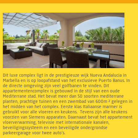
Dit luxe complex ligt in de prestigieuze wijk Nueva Andalucia in
Marbella en is op loopafstand van het exclusieve Puerto Banus. In
de directe omgeving zijn veel golfbanen te vinden. Dit
appartementencomplex is gebouwd in de stijl van een oude
Mediterrane stad. Het bevat meer dan 50 soorten mediterrane
planten, prachtige tuinen en een zwembad van 600m ² gelegen in
het midden van het complex. Eerste klas Italiaanse marmer is
gebruikt voor alle vloeren en keukens. Tevens zijn alle keukens
voorzien van Siemens apparaten. Daarnaast bevat het appartement
vloerverwarming, televisie met internationale kanalen,
beveiligingssysteem en een beveiligde ondergrondse
parkeergarage voor twee auto’s.