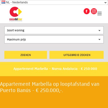
NL - Nederlands
Soort woning
UITGEBREID ZOEKEN
Appartement Marbella – Nueva Andalucia - € 250.000
Appartement Marbella op looptafstand van
Puerto Banús - € 250.000,-.