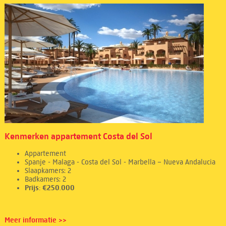
Kenmerken appartement Costa del Sol
Appartement
Spanje - Malaga - Costa del Sol - Marbella – Nueva Andalucia
Slaapkamers: 2
Badkamers: 2
Prijs: €250.000
Meer informatie >>