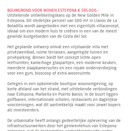
BOUWGROND VOOR WONEN ESTEPONA € 595.000,-
Uitstekende ontwikkelingskans op de New Golden Mile in
Estepona. Dit stedelijke perceel van 500 m² in Llanos de La
Boladilla wordt aangeboden met een eigentijds villaconcept,
ideaal om een modern huis te creëren in een van de meest
gewilde kustgebieden van de Costa del Sol.
Het geplande ontwerp omvat een vrijstaande villa met
privézwembad, ruime terrassen, aangelegde tuinen en
privéparking. Binnen biedt het concept lichte open
leefruimtes, kamerhoge glaspartijen, een moderne keuken,
meerdere slaapkamersuites en een royale onderverdieping
voor een gym, bioscoop of extra woonruimte.
Gelegen in een opkomende boutique woonomgeving, op
korte afstand van het strand, met uitstekende verbindingen
naar Estepona, Marbella en Puerto Banús. In de buurt liggen
golfbanen, internationale scholen, restaurants en dagelijkse
voorzieningen, wat dit aantrekkelijk maakt voor zowel kopers
als investeerders.
De urbanisatie heeft onlangs gedeeltelijke oplevering van de
infrastructuurwerken door het gemeentehuis van Estepona