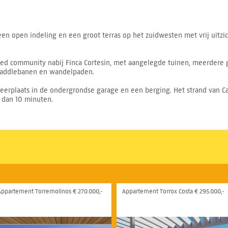
 een open indeling en een groot terras op het zuidwesten met vrij uit
ted community nabij Finca Cortesin, met aangelegde tuinen, meerde
paddlebanen en wandelpaden.
erplaats in de ondergrondse garage en een berging. Het strand van Ca
 dan 10 minuten.
Appartement Torremolinos € 270.000,-
Appartement Torrox Costa € 295.000,-