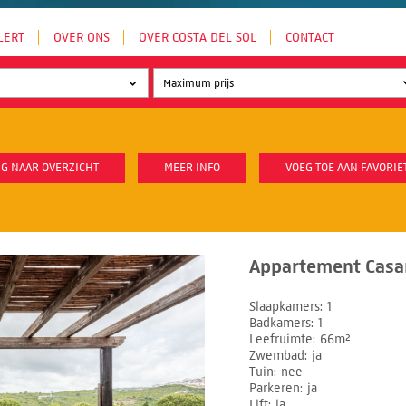
LERT
OVER ONS
OVER COSTA DEL SOL
CONTACT
G NAAR OVERZICHT
MEER INFO
VOEG TOE AAN FAVORIE
Appartement Casar
Slaapkamers
1
Badkamers
1
Leefruimte
66m²
Zwembad
ja
Tuin
nee
Parkeren
ja
Lift
ja