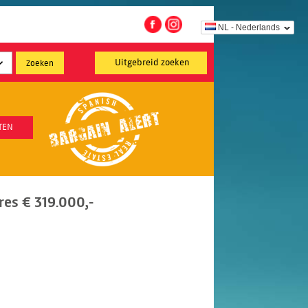
NL - Nederlands
Uitgebreid zoeken
TEN
es € 319.000,-