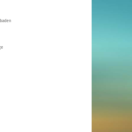
mbaden
ge