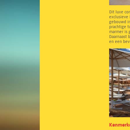
Dit luxe co
exclusieve 
gebouwd in
prachtige 
marmer is g
Daarnaast b
en een bev
Kenmerke