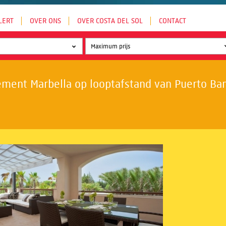
LERT
OVER ONS
OVER COSTA DEL SOL
CONTACT
ment Marbella op looptafstand van Puerto Banú