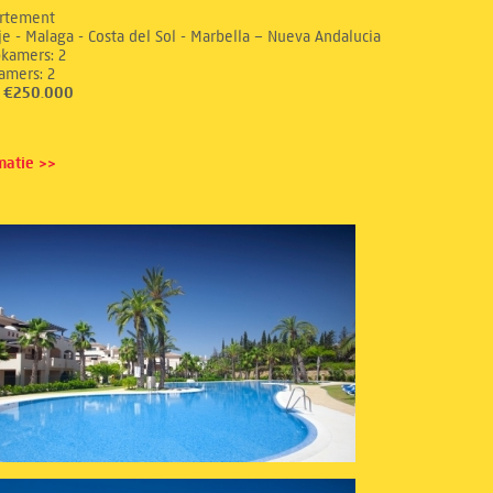
rtement
e - Malaga - Costa del Sol - Marbella – Nueva Andalucia
aapkamers: 2
dkamers: 2
s: €250.000
matie >>