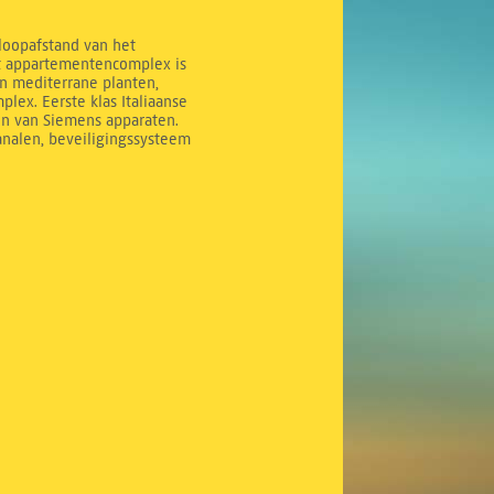
 loopafstand van het
it appartementencomplex is
n mediterrane planten,
ex. Eerste klas Italiaanse
en van Siemens apparaten.
analen, beveiligingssysteem