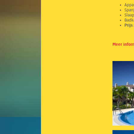
Appa
Spanj
Sl
Ba
Prij
Meer infor