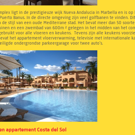
mplex ligt in de prestigieuze wijk Nueva Andalucia in Marbella en is op
Puerto Banus. In de directe omgeving zijn veel golfbanen te vinden. D
 de stijl van een oude Mediterrane stad. Het bevat meer dan 50 soorte
tuinen en een zwembad van 600m ² gelegen in het midden van het compl
ebruikt voor alle vloeren en keukens. Tevens zijn alle keukens voorzi
evat het appartement vloerverwarming, televisie met internationale k
eiligde ondergrondse parkeergarage voor twee auto’s.
n appartement Costa del Sol