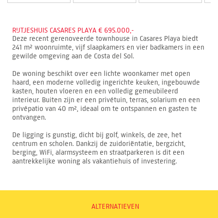
RIJTJESHUIS CASARES PLAYA € 695.000,-
Deze recent gerenoveerde townhouse in Casares Playa biedt
241 m² woonruimte, vijf slaapkamers en vier badkamers in een
gewilde omgeving aan de Costa del Sol.
De woning beschikt over een lichte woonkamer met open
haard, een moderne volledig ingerichte keuken, ingebouwde
kasten, houten vloeren en een volledig gemeubileerd
interieur. Buiten zijn er een privétuin, terras, solarium en een
privépatio van 40 m², ideaal om te ontspannen en gasten te
ontvangen.
De ligging is gunstig, dicht bij golf, winkels, de zee, het
centrum en scholen. Dankzij de zuidoriëntatie, bergzicht,
berging, WiFi, alarmsysteem en straatparkeren is dit een
aantrekkelijke woning als vakantiehuis of investering.
ALTERNATIEVEN