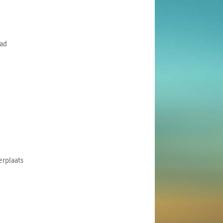
ad
rplaats