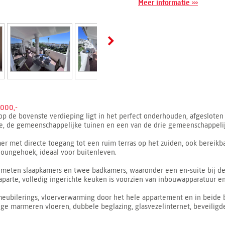
Meer informatie ›››
000,-
p de bovenste verdieping ligt in het perfect onderhouden, afgesloten 
Zee, de gemeenschappelijke tuinen en een van de drie gemeenschappel
 met directe toegang tot een ruim terras op het zuiden, ook bereikbaa
loungehoek, ideaal voor buitenleven.
meten slaapkamers en twee badkamers, waaronder een en-suite bij d
 aparte, volledig ingerichte keuken is voorzien van inbouwapparatuur e
meubilerings, vloerverwarming door het hele appartement en in beide 
ge marmeren vloeren, dubbele beglazing, glasvezelinternet, beveilig