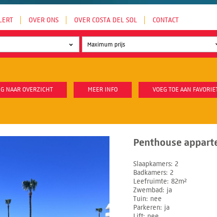
LERT
OVER ONS
OVER COSTA DEL SOL
CONTACT
G NAAR OVERZICHT
MEER INFO
VOEG TOE AAN FAVORIE
Penthouse appart
Slaapkamers
2
Badkamers
2
Leefruimte
82m²
Zwembad
ja
Tuin
nee
Parkeren
ja
Lift
nee