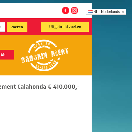
NL - Nederlands
Uitgebreid zoeken
TEN
ement Calahonda € 410.000,-