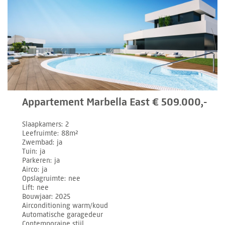
Appartement Marbella East € 509.000,-
Slaapkamers
2
Leefruimte
88m²
Zwembad
ja
Tuin
ja
Parkeren
ja
Airco
ja
Opslagruimte
nee
Lift
nee
Bouwjaar
2025
Airconditioning warm/koud
Automatische garagedeur
Contemporaine stijl