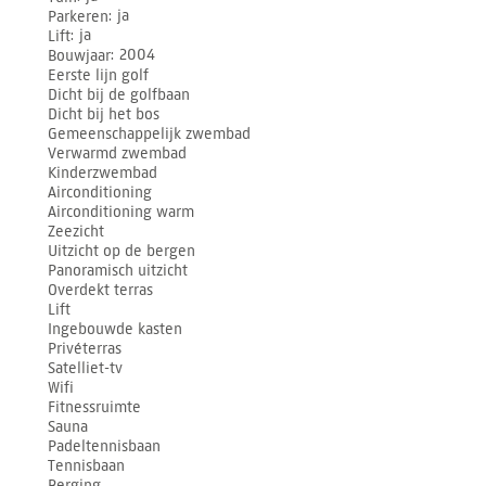
Parkeren
ja
Lift
ja
Bouwjaar
2004
Eerste lijn golf
Dicht bij de golfbaan
Dicht bij het bos
Gemeenschappelijk zwembad
Verwarmd zwembad
Kinderzwembad
Airconditioning
Airconditioning warm
Zeezicht
Uitzicht op de bergen
Panoramisch uitzicht
Overdekt terras
Lift
Ingebouwde kasten
Privéterras
Satelliet-tv
Wifi
Fitnessruimte
Sauna
Padeltennisbaan
Tennisbaan
Berging