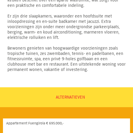
keuken beschikt over een aparte wasruimte, wat zorgt voor
een praktische en comfortabele indeling.
Er zijn drie slaapkamers, waaronder een hoofdsuite met
inloopdressing en en-suite badkamer met jacuzzi. Extra
voorzieningen zijn onder meer ondergrondse parkeerplaats,
berging, warm- en koud airconditioning, marmeren vloeren,
elektrische rolluiken en lift.
Bewoners genieten van hoogwaardige voorzieningen zoals
tropische tuinen, zes zwembaden, tennis- en padelbanen, een
fitnessruimte, spa, een privé 9-holes golfbaan en een
clubhouse met bar en restaurant. Een uitstekende woning voor
permanent wonen, vakantie of investering.
ALTERNATIEVEN
Appartement Fuengirola € 695.000,-