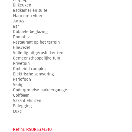
Bijkeuken
Badkamer en suite
Marmeren vloer
Jacuzzi
Bar
Dubbele beglazing
Domotica
Restaurant op het terrein
Glasvezel
Volledig uitgeruste keuken
Gemeenschappelijke tuin
Privétuin
Omheind complex
Elektrische zonwering
Parlofoon
Veilig
Ondergrondse parkeergarage
Golfbaan
Vakantiehuizen
Belegging
Luxe
Ref.nr: RSOR5374510