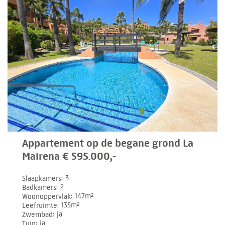
Appartement op de begane grond La
Mairena € 595.000,-
Slaapkamers
3
Badkamers
2
Woonoppervlak
147m²
Leefruimte
135m²
Zwembad
ja
Tuin
ja