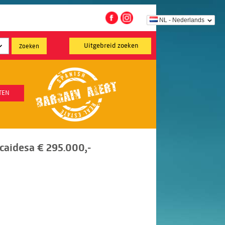
NL - Nederlands
Uitgebreid zoeken
TEN
caidesa € 295.000,-