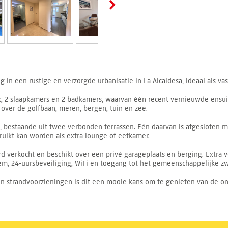
n een rustige en verzorgde urbanisatie in La Alcaidesa, ideaal als vast
2 slaapkamers en 2 badkamers, waarvan één recent vernieuwde ensuite.
 over de golfbaan, meren, bergen, tuin en zee.
e, bestaande uit twee verbonden terrassen. Eén daarvan is afgesloten 
bruikt kan worden als extra lounge of eetkamer.
 verkocht en beschikt over een privé garageplaats en berging. Extra v
em, 24-uursbeveiliging, WiFi en toegang tot het gemeenschappelijke 
n en strandvoorzieningen is dit een mooie kans om te genieten van de o