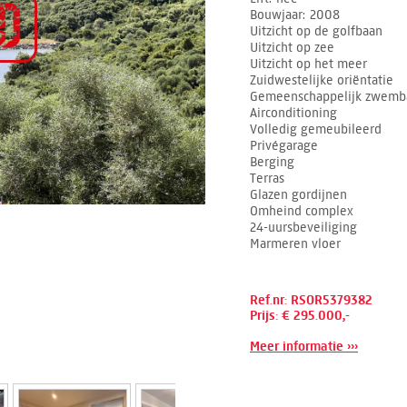
Bouwjaar
2008
Uitzicht op de golfbaan
Uitzicht op zee
Uitzicht op het meer
Zuidwestelijke oriëntatie
Gemeenschappelijk zwemb
Airconditioning
Volledig gemeubileerd
Privégarage
Berging
Terras
Glazen gordijnen
Omheind complex
24-uursbeveiliging
Marmeren vloer
Ref.nr: RSOR5379382
Prijs: € 295.000,-
Meer informatie ›››