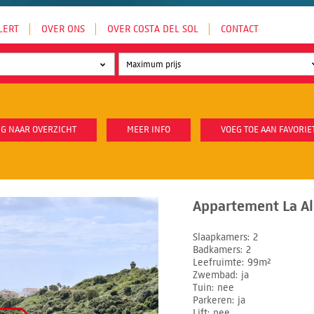
LERT
OVER ONS
OVER COSTA DEL SOL
CONTACT
G NAAR OVERZICHT
MEER INFO
VOEG TOE AAN FAVORIE
Appartement La Al
Slaapkamers
2
Badkamers
2
Leefruimte
99m²
Zwembad
ja
Tuin
nee
Parkeren
ja
Lift
nee