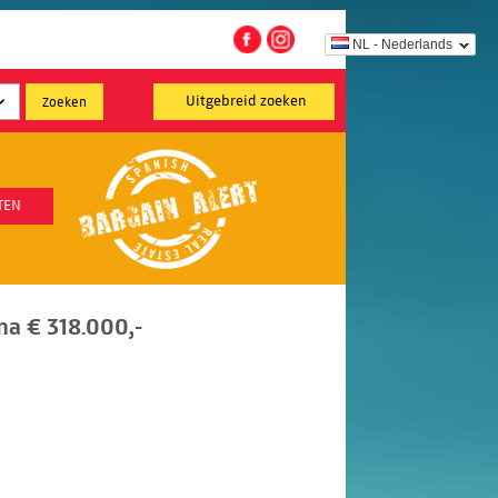
NL - Nederlands
Uitgebreid zoeken
TEN
na € 318.000,-