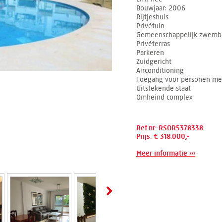
Bouwjaar
2006
Rijtjeshuis
Privétuin
Gemeenschappelijk zwemb
Privéterras
Parkeren
Zuidgericht
Airconditioning
Toegang voor personen met
Uitstekende staat
Omheind complex
Ref.nr: RSOR5378338
Prijs: € 318.000,-
Meer informatie ›››