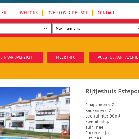
LERT
OVER ONS
OVER COSTA DEL SOL
CONTACT
G NAAR OVERZICHT
MEER INFO
VOEG TOE AAN FAVORIE
Rijtjeshuis Estepo
Slaapkamers
2
Badkamers
2
Leefruimte
90m²
Zwembad
ja
Tuin
nee
Parkeren
ja
Lift
nee