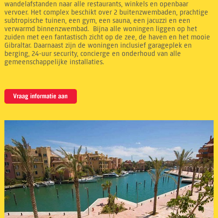
wandelafstanden naar alle restaurants, winkels en openbaar
vervoer. Het complex beschikt over 2 buitenzwembaden, prachtige
subtropische tuinen, een gym, een sauna, een jacuzzi en een
verwarmd binnenzwembad. Bijna alle woningen liggen op het
zuiden met een fantastisch zicht op de zee, de haven en het mooie
Gibraltar. Daarnaast zijn de woningen inclusief garageplek en
berging, 24-uur security, concierge en onderhoud van alle
gemeenschappelijke installaties.