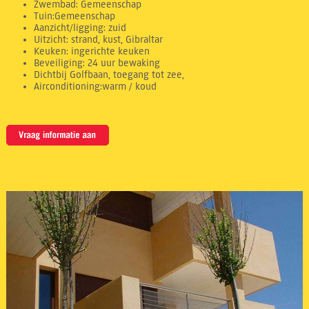
Zwembad: Gemeenschap
Tuin:Gemeenschap
Aanzicht/ligging: zuid
Uitzicht: strand, kust, Gibraltar
Keuken: ingerichte keuken
Beveiliging: 24 uur bewaking
Dichtbij Golfbaan, toegang tot zee,
Airconditioning:warm / koud