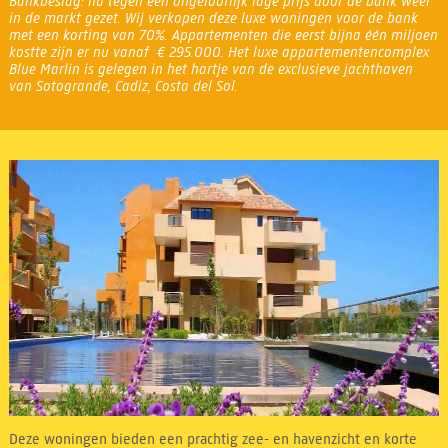
Bankbeslag: nu tegen een ongelooflijk lage prijs door de bank weer
in de markt gezet. Wij verkopen deze luxe woningen voor de bank
met een korting van 70%. Appartementen die eerst bijna één miljoen
kostte zijn er nu vanaf € 295.000. Het luxe appartementencomplex
Blue Marlin is gelegen in het hartje van de exclusieve jachthaven
van Sotogrande, Cadiz, Costa del Sol.
Deze woningen bieden een prachtig zee- en havenzicht en korte