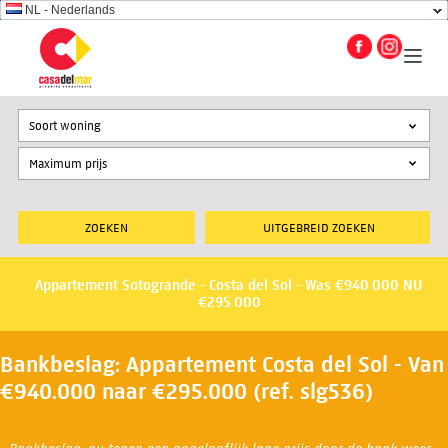
NL - Nederlands
Soort woning
UITGEBREID ZOEKEN
Appartement Sotogrande - Costa del Sol - Was €940.000 NU
€295.000
Bankbeslag: Appartement Costa del Sol - Van
€940.000 naar €295.000 (ref. slg536)